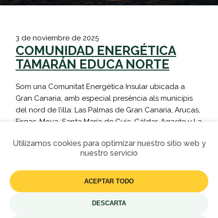
3 de noviembre de 2025
COMUNIDAD ENERGÉTICA
TAMARÁN EDUCA NORTE
Som una Comunitat Energètica Insular ubicada a
Gran Canaria, amb especial presència als municipis
del nord de l’illa: Las Palmas de Gran Canaria, Arucas,
Firgas, Moya, Santa María de Guía, Gáldar, Agaete y La
Aldea de San Nicolás. El nostre propòsit és impulsar
Utilizamos cookies para optimizar nuestro sitio web y
una transició energètica 100% renovable, justa i
nuestro servicio
democràtica on l’energia sigui un…
ACEPTAR TODO
Més informació
DESCARTA