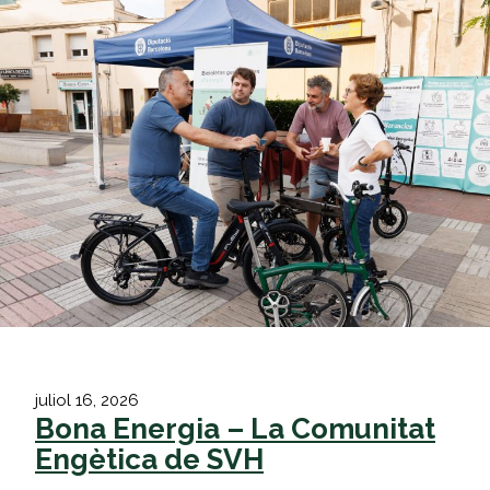
Vés
al
contingut
juliol 16, 2026
Bona Energia – La Comunitat
Engètica de SVH