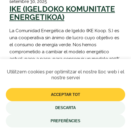
setembre 30, 2025
IKE (IGELDOKO KOMUNITATE
ENERGETIKOA)
La Comunidad Energética de Igeldo (IKE Koop. S.) es
una cooperativa sin ánimo de lucro cuyo objetivo es
el consumo de energía verde. Nos hemos
comprometido a cambiar el modelo energético
actual, paso a paso, para conseguir un modelo 100%
renovable también en Igeldo. Nuestros principales
Utilitzem cookies per optimitzar el nostre lloc web i el
objetivos son: profundizar en la soberanía energética,
nostre servei
promover la…
ACCEPTAR TOT
Més informació
DESCARTA
PREFERÈNCIES