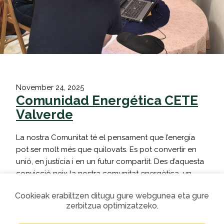
November 24, 2025
Comunidad Energética CETE
Valverde
La nostra Comunitat té el pensament que l’energia
pot ser molt més que quilovats. Es pot convertir en
unió, en justícia i en un futur compartit. Des d’aquesta
convicció neix la nostra comunitat energètica, un
projecte obert a tot Canàries amb especial
Cookieak erabiltzen ditugu gure webgunea eta gure
compromís als municipis de Valverde, el Pinar del
zerbitzua optimizatzeko.
Ferro i la Frontera. El…