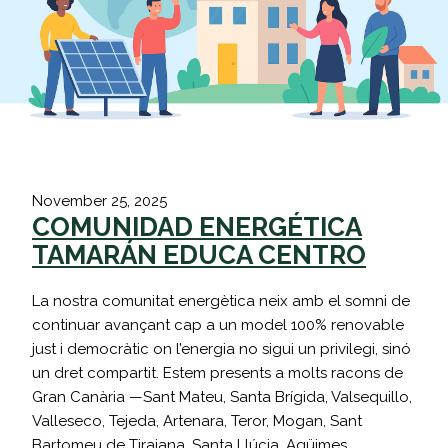
November 25, 2025
COMUNIDAD ENERGÉTICA
TAMARÁN EDUCA CENTRO
La nostra comunitat energètica neix amb el somni de
continuar avançant cap a un model 100% renovable
just i democràtic on l’energia no sigui un privilegi, sinó
un dret compartit. Estem presents a molts racons de
Gran Canària —Sant Mateu, Santa Brígida, Valsequillo,
Valleseco, Tejeda, Artenara, Teror, Mogan, Sant
Bartomeu de Tirajana, Santa Llúcia, Agüimes,…