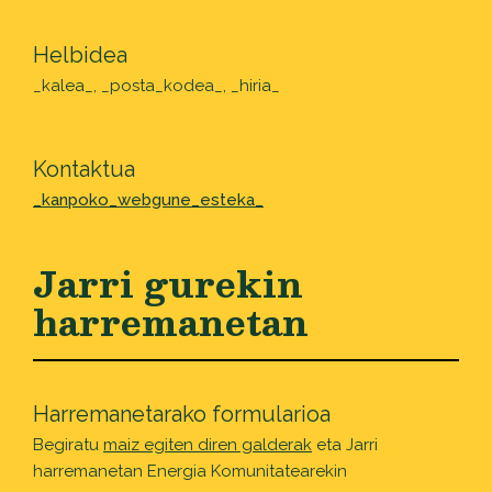
Helbidea
_kalea_, _posta_kodea_, _hiria_
Kontaktua
_kanpoko_webgune_esteka_
Jarri gurekin
harremanetan
Harremanetarako formularioa
Begiratu
maiz egiten diren galderak
eta Jarri
harremanetan Energia Komunitatearekin