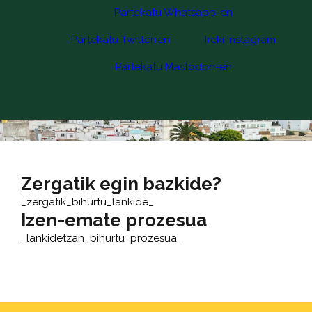
Partekatu Whatsapp-en
Partekatu Twitterren
Ireki Instagram
Partekatu Mastodon-en
Zergatik egin bazkide?
_zergatik_bihurtu_lankide_
Izen-emate prozesua
_lankidetzan_bihurtu_prozesua_