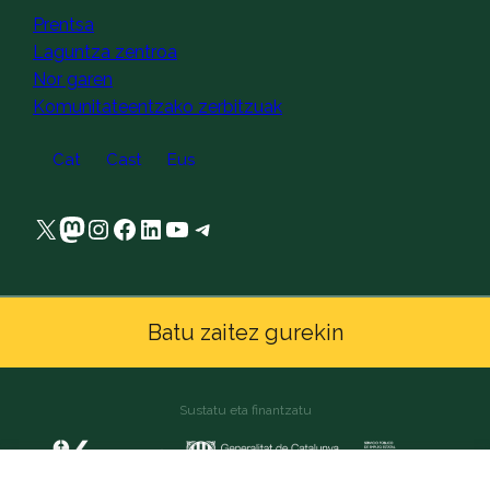
Prentsa
Laguntza zentroa
Nor garen
Komunitateentzako zerbitzuak
Cat
Cast
Eus
X
Mastodon
Instagram
Facebook
LinkedIn
YouTube
Telegram
Batu zaitez gurekin
Sustatu eta finantzatu