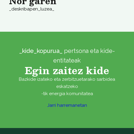
Nor garen
_deskribapen_luzea_
_kide_kopurua_
pertsona eta kide-
entitateak
Egin zaitez kide
Bazkide izateko eta zerbitzuetarako sarbidea
eskatzeko
-tik energia komunitatea
Jarri harremanetan