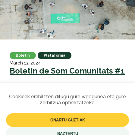
Boletín
Plataforma
March 13, 2024
Boletín de Som Comunitats #1
Con la llegada de la primavera, compartimos las
novedades más destacadas en Som Comunitats.
Cookieak erabiltzen ditugu gure webgunea eta gure
zerbitzua optimizatzeko.
Més informació
ONARTU GUZTIAK
BAZTERTU