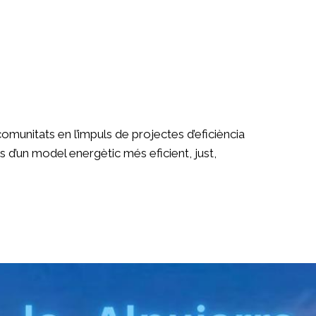
unitats en l’impuls de projectes d’eficiència
 d’un model energètic més eficient, just,