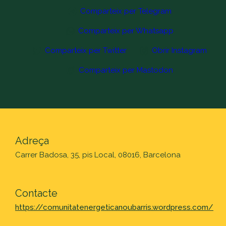
Comparteix per Telegram
Comparteix per Whatsapp
Comparteix per Twitter
Obrir Instagram
Comparteix per Mastodon
Adreça
Carrer Badosa, 35, pis Local, 08016, Barcelona
Contacte
https://comunitatenergeticanoubarris.wordpress.com/