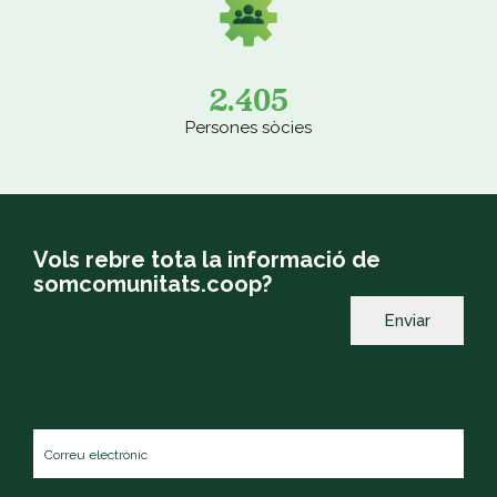
2.405
Persones sòcies
Vols rebre tota la informació de
somcomunitats.coop?
Correu
electrònic
*