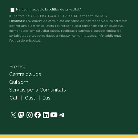
Terms
He llegit i accepto la
política de privacitat
.
*
and
INFORMACIÓ SOBRE PROTECCIÓ DE DADES DE SOM COMUNITATS
conditions
*
Finalitats:
Enviament de comunicacions sobre els nostres serveis i/o activitats
per mitjans electrònics. Drets: Pot retirar el seu consentiment en qualsevol
moment, així com sol·licitar l’accés, rectificació, supressió, oposició, limitació i
portabilitat de les seves dades a info@somcomunitats.coop.
Info. addicional:
Política de privacitat
.
captcha
Premsa
Centre d’ajuda
Qui som
Serveis per a Comunitats
Cat
Cast
Eus
X
Mastodon
Instagram
Facebook
LinkedIn
YouTube
Telegram