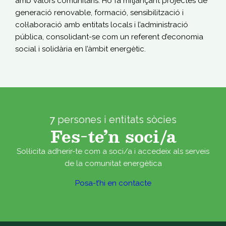
amb valors comunitaris. Ho fa mitjançant projectes de
generació renovable, formació, sensibilització i
col·laboració amb entitats locals i l’administració
pública, consolidant-se com un referent d’economia
social i solidària en l’àmbit energètic.
7
persones i entitats sòcies
Fes-te’n soci/a
Sol·licita adherir-te com a soci/a i accedeix als serveis
de la comunitat energètica
Posa-t’hi en contacte