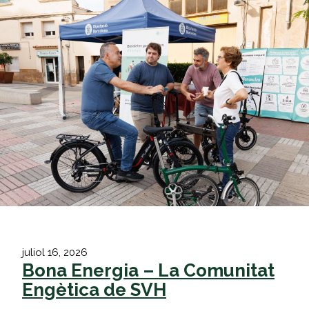
Vés
al
contingut
juliol 16, 2026
Bona Energia – La Comunitat
Engètica de SVH