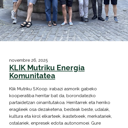
novembre 26, 2025
KLIK Mutriku Energia
Komunitatea
Klik Mutriku S.Koop. irabazi asmorik gabeko
kooperatiba herritar bat da, borondatezko
partaidetzan oinarritutakoa. Herritarrek eta herriko
eragileek osa dezaketena, besteak beste, udalak,
kultura eta kirol elkarteek, ikastetxeek, merkatariek,
ostalariek, enpresek edota autonomoei. Gure