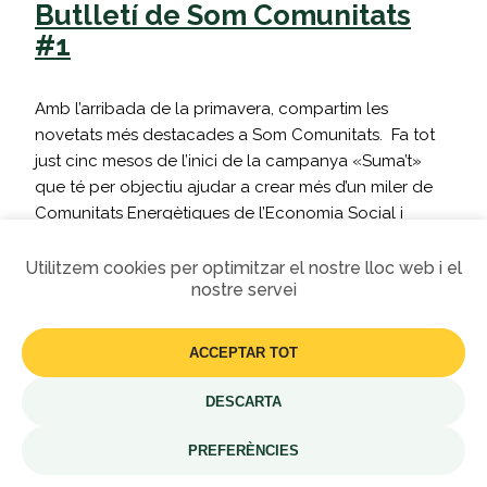
Butlletí de Som Comunitats
#1
Amb l’arribada de la primavera, compartim les
novetats més destacades a Som Comunitats. Fa tot
just cinc mesos de l’inici de la campanya «Suma’t»
que té per objectiu ajudar a crear més d’un miler de
Comunitats Energètiques de l’Economia Social i
impulsar així la transició energètica a cadascun dels
947 municipis, barris de grans ciutats…
Utilitzem cookies per optimitzar el nostre lloc web i el
nostre servei
Més informació
ACCEPTAR TOT
DESCARTA
PREFERÈNCIES