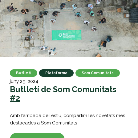
Vés
al
contingut
Butlletí
Plataforma
Som Comunitats
juny 29, 2024
Butlletí de Som Comunitats
#2
Amb l’arribada de l’estiu, compartim les novetats més
destacades a Som Comunitats