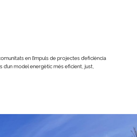
unitats en l’impuls de projectes d’eficiència
 d’un model energètic més eficient, just,