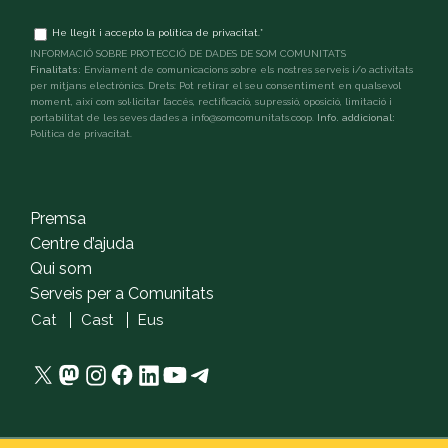
Terms
He llegit i accepto la
política de privacitat
.
*
and
INFORMACIÓ SOBRE PROTECCIÓ DE DADES DE SOM COMUNITATS
conditions
*
Finalitats:
Enviament de comunicacions sobre els nostres serveis i/o activitats
per mitjans electrònics. Drets: Pot retirar el seu consentiment en qualsevol
moment, així com sol·licitar l’accés, rectificació, supressió, oposició, limitació i
portabilitat de les seves dades a info@somcomunitats.coop.
Info. addicional:
Política de privacitat
.
captcha
Premsa
Centre d’ajuda
Qui som
Serveis per a Comunitats
Cat
Cast
Eus
X
Mastodon
Instagram
Facebook
LinkedIn
YouTube
Telegram