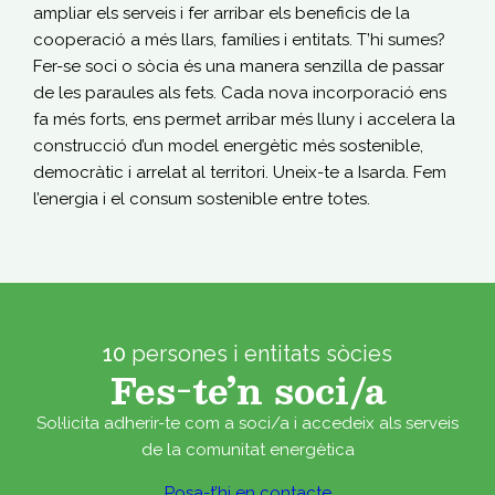
ampliar els serveis i fer arribar els beneficis de la
cooperació a més llars, famílies i entitats. T’hi sumes?
Fer-se soci o sòcia és una manera senzilla de passar
de les paraules als fets. Cada nova incorporació ens
fa més forts, ens permet arribar més lluny i accelera la
construcció d’un model energètic més sostenible,
democràtic i arrelat al territori. Uneix-te a Isarda. Fem
l’energia i el consum sostenible entre totes.
10
persones i entitats sòcies
Fes-te’n soci/a
Sol·licita adherir-te com a soci/a i accedeix als serveis
de la comunitat energètica
Posa-t’hi en contacte