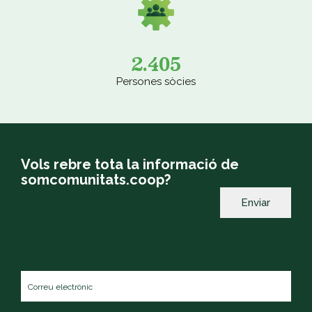
2.405
Persones sòcies
Vols rebre tota la informació de
somcomunitats.coop?
Correu
electrònic
*