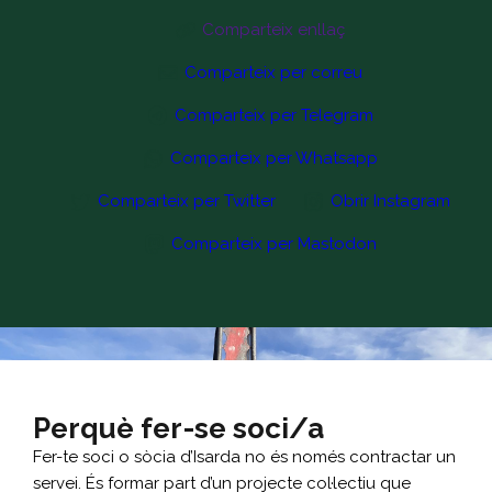
Comparteix enllaç
Comparteix per correu
Comparteix per Telegram
Comparteix per Whatsapp
Comparteix per Twitter
Obrir Instagram
Comparteix per Mastodon
Perquè fer-se soci/a
Fer-te soci o sòcia d’Isarda no és només contractar un
servei. És formar part d’un projecte col·lectiu que