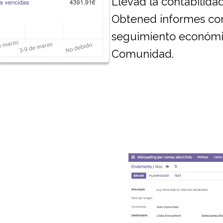
Llevad la contabilida
Obtened informes conta
seguimiento económico
Comunidad.