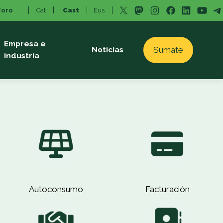
X
Mastodon
Instagram
Facebook
LinkedI
You
T
Foro
Cat
Cast
Eus
Empresa e
Súmate
Noticias
industria
Autoconsumo
Facturación