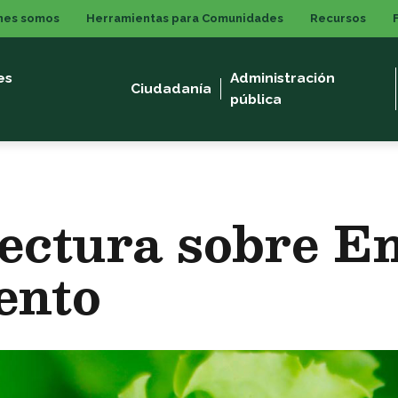
nes somos
Herramientas para Comunidades
Recursos
es
Administración
Ciudadanía
pública
ectura sobre E
ento