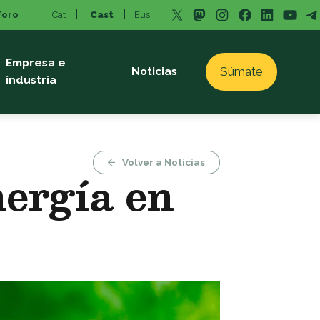
X
Mastodon
Instagram
Facebook
LinkedI
You
T
Foro
Cat
Cast
Eus
Empresa e
Súmate
Noticias
industria
Volver a Noticias
nergía en