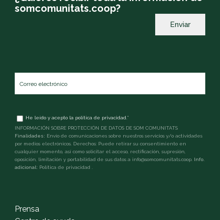
somcomunitats.coop?
Correo
electrónico
*
Términos
He leído y acepto la
política de privacidad
.
*
y
INFORMACIÓN SOBRE PROTECCIÓN DE DATOS DE SOM COMUNITATS
condiciones
*
Finalidades:
Envío de comunicaciones sobre nuestros servicios y/o actividades
por medios electrónicos. Derechos: Puede retirar su consentimiento en
cualquier momento, así como solicitar el acceso, rectificación, supresión,
oposición, limitación y portabilidad de sus datos a info@somcomunitats.coop.
Info.
adicional:
Política de privacidad
.
captcha
Prensa