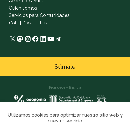
Centro de ayuda
Quien somos
Servicios para Comunidades
Cat
Cast
Eus
X
Mastodon
Instagram
Facebook
LinkedIn
YouTube
Telegram
Súmate
Promueve y financia
Utilizamos cookies para optimizar nuestro sitio web y
nuestro servicio