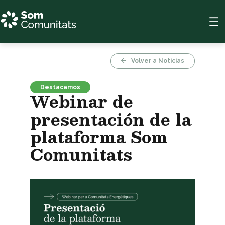
Saltar
al
contenido
Volver a Noticias
Destacamos
Webinar de
presentación de la
plataforma Som
Comunitats