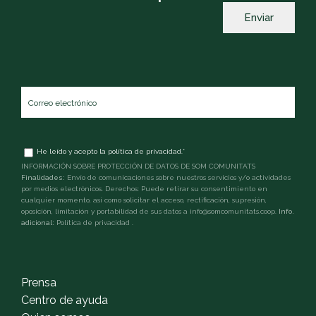
Correo
electrónico
*
Términos
He leído y acepto la
política de privacidad
.
*
y
INFORMACIÓN SOBRE PROTECCIÓN DE DATOS DE SOM COMUNITATS
condiciones
*
Finalidades:
Envío de comunicaciones sobre nuestros servicios y/o actividades
por medios electrónicos. Derechos: Puede retirar su consentimiento en
cualquier momento, así como solicitar el acceso, rectificación, supresión,
oposición, limitación y portabilidad de sus datos a info@somcomunitats.coop.
Info.
adicional:
Política de privacidad
.
captcha
Prensa
Centro de ayuda