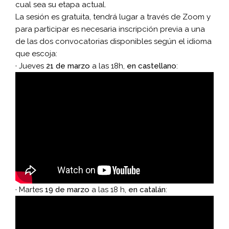
cual sea su etapa actual.
La sesión es gratuita, tendrá lugar a través de Zoom y
para participar es necesaria inscripción previa a una
de las dos convocatorias disponibles según el idioma
que escoja:
· Jueves
21 de marzo
a las 18h,
en castellano
:
· Martes
19 de marzo
a las 18 h,
en catalán
: