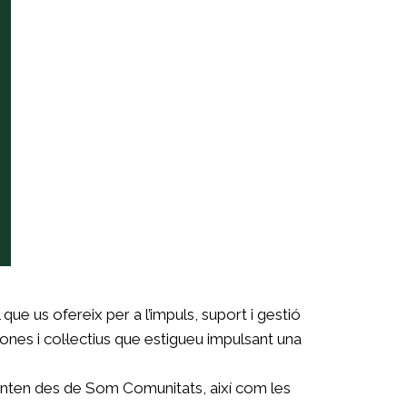
e us ofereix per a l’impuls, suport i gestió
nes i col·lectius que estigueu impulsant una
resenten des de Som Comunitats, així com les