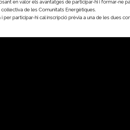
 posant en valor els avantatges de participar-hi i formar-ne 
 col·lectiva de les Comunitats Energètiques.
 i per participar-hi cal inscripció prèvia a una de les dues 