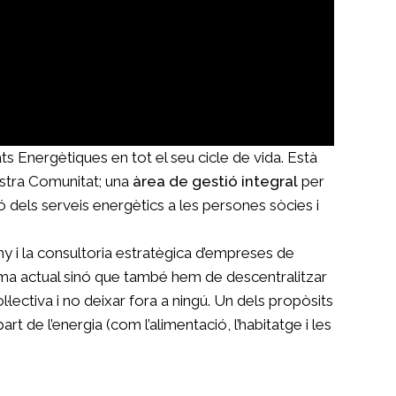
s Energètiques en tot el seu cicle de vida. Està
vostra Comunitat; una
àrea de gestió integral
per
ació dels serveis energètics a les persones sòcies i
ny i la consultoria estratègica d’empreses de
ema actual sinó que també hem de descentralitzar
lectiva i no deixar fora a ningú. Un dels propòsits
 de l’energia (com l’alimentació, l’habitatge i les