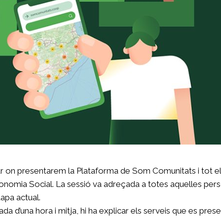
 on presentarem la Plataforma de Som Comunitats i tot el qu
conomia Social. La sessió va adreçada a totes aquelles perso
tapa actual.
rada d’una hora i mitja, hi ha explicar els serveis que es p