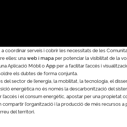
coordinar serveis i cobrir les necessitats de les Comunitat
e elles: una
web i mapa
per potenciar la visibilitat de la 
; una Aplicació Mòbil o
App
per a facilitar l’accés i visualitz
soldre els dubtes de forma conjunta.
l sector de l’energia, la mobilitat, la tecnologia, el disse
sició energètica no és només la descarbonització del sist
l’accés i el consum energètic, apostar per una propietat col·
mpartir l’organització i la producció de més recursos a part
reu del territori.