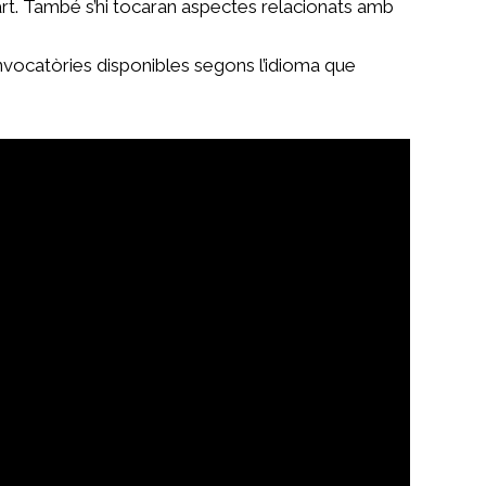
part. També s’hi tocaran aspectes relacionats amb
convocatòries disponibles segons l’idioma que