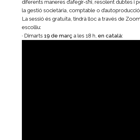
diferents maneres d’afegir-s’hi, resolent dubtes i
la gestió societària, comptable o d’autoproducció
La sessió és gratuïta, tindrà lloc a través de Zoom
escolliu:
· Dimarts
19 de març
a les 18 h,
en català
: