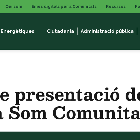
Qui som
Eines digitals per a Comunitats
Recursos
F
 Energètiques
Ciutadania
Administració pública
 presentació de
a Som Comunita