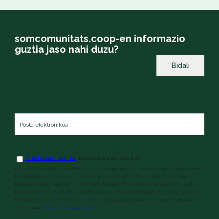
somcomunitats.coop-en informazio
guztia jaso nahi duzu?
Posta
elektronikoa
*
Baldintzak
*
Pribatutasun politika
irakurri eta onartzen dut.
*
DATU BABESAREN INFORMAZIOA.
Arduraduna:
SCCL Energy gara.
Helburuak:
Proiektu honen egoerari buruzko komunikazio komertzialak bidaltzea
bitarteko elektronikoen bidez.
Eskubideak:
Zure baimena edozein unetan
ken dezakezu, zure datuak sartu, zuzendu, ezabatzeaz eta beste batzuk
helbide elektroniko honetan: somenergia@delegado-datos.com.
Informazio
gehigarria:
Pribatutasun politika.