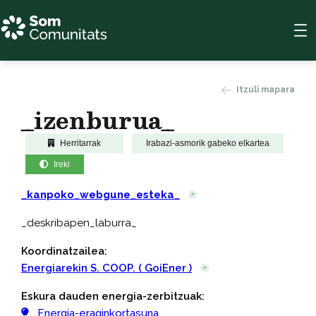
Itzuli mapara
_izenburua_
Herritarrak
Irabazi-asmorik gabeko elkartea
Ireki
_kanpoko_webgune_esteka_
_deskribapen_laburra_
Koordinatzailea:
Energiarekin S. COOP. ( GoiEner )
Eskura dauden energia-zerbitzuak:
Energia-eraginkortasuna