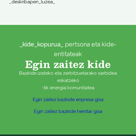
_deskribapen_luzea_
_kide_kopurua_
pertsona eta kide-
entitateak
Egin zaitez kide
Bazkide izateko eta zerbitzuetarako sarbidea
eskatzeko
-tik energia komunitatea
Egin zaitez bazkide enpresa gisa
Egin zaitez bazkide herritar gisa