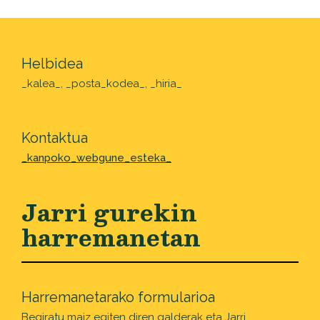
Helbidea
_kalea_, _posta_kodea_, _hiria_
Kontaktua
_kanpoko_webgune_esteka_
Jarri gurekin
harremanetan
Harremanetarako formularioa
Begiratu
maiz egiten diren galderak
eta Jarri