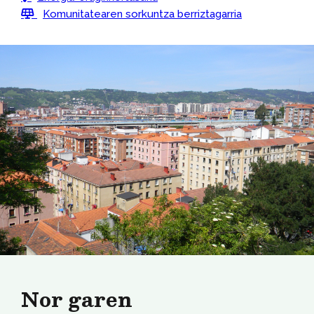
Komunitatearen sorkuntza berriztagarria
Nor garen