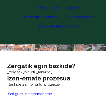
Partekatu Whatsapp-en
Partekatu Twitterren
Ireki Instagram
Partekatu Mastodon-en
Zergatik egin bazkide?
_zergatik_bihurtu_lankide_
Izen-emate prozesua
_lankidetzan_bihurtu_prozesua_
Jarri gurekin harremanetan