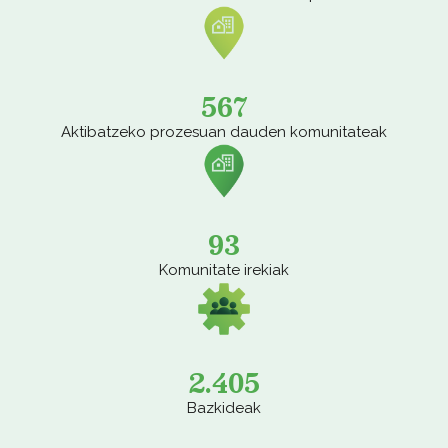
567
Aktibatzeko prozesuan dauden komunitateak
93
Komunitate irekiak
2.405
Bazkideak