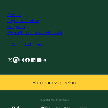
captcha
Prentsa
Laguntza zentroa
Nor garen
Komunitateentzako zerbitzuak
Cat
Cast
Eus
X
Mastodon
Instagram
Facebook
LinkedIn
YouTube
Telegram
Batu zaitez gurekin
Sustatu eta finantzatu