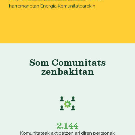
harremanetan Energia Komunitatearekin
Som Comunitats
zenbakitan
2.144
Komunitateak aktibatzen ari diren pertsonak