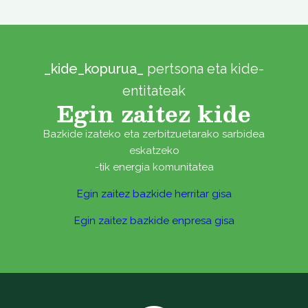
_kide_kopurua_
pertsona eta kide-
entitateak
Egin zaitez kide
Bazkide izateko eta zerbitzuetarako sarbidea
eskatzeko
-tik energia komunitatea
Egin zaitez bazkide herritar gisa
Egin zaitez bazkide enpresa gisa