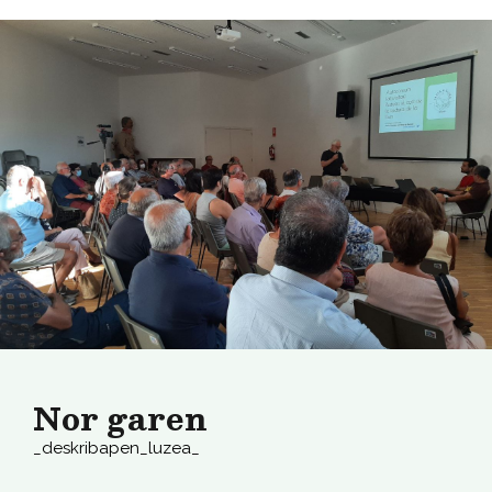
Nor garen
_deskribapen_luzea_