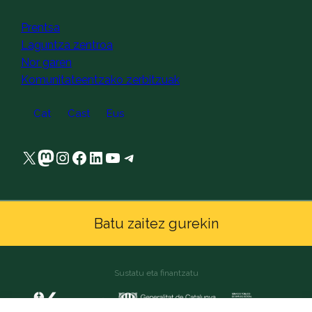
captcha
Prentsa
Laguntza zentroa
Nor garen
Komunitateentzako zerbitzuak
Cat
Cast
Eus
X
Mastodon
Instagram
Facebook
LinkedIn
YouTube
Telegram
Batu zaitez gurekin
Sustatu eta finantzatu