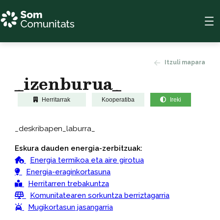
Itzuli mapara
_izenburua_
Herritarrak
Kooperatiba
Ireki
_deskribapen_laburra_
Eskura dauden energia-zerbitzuak:
Energia termikoa eta aire girotua
Energia-eraginkortasuna
Herritarren trebakuntza
Komunitatearen sorkuntza berriztagarria
Mugikortasun jasangarria