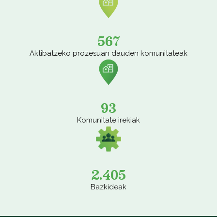
567
Aktibatzeko prozesuan dauden komunitateak
93
Komunitate irekiak
2.405
Bazkideak