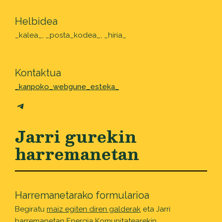
Helbidea
_kalea_, _posta_kodea_, _hiria_
Kontaktua
_kanpoko_webgune_esteka_
Telegram
Jarri gurekin
harremanetan
Harremanetarako formularioa
Begiratu
maiz egiten diren galderak
eta Jarri
harremanetan Energia Komunitatearekin