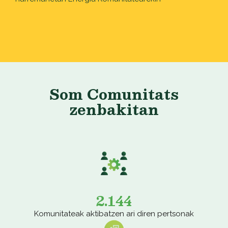
Som Comunitats
zenbakitan
2.144
Komunitateak aktibatzen ari diren pertsonak