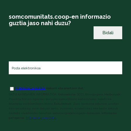
somcomunitats.coop-en informazio
guztia jaso nahi duzu?
Posta
elektronikoa
*
Baldintzak
*
Pribatutasun politika
irakurri eta onartzen dut.
*
DATU BABESAREN INFORMAZIOA.
Arduraduna:
SCCL Energy gara.
Helburuak:
Proiektu honen egoerari buruzko komunikazio komertzialak bidaltzea
bitarteko elektronikoen bidez.
Eskubideak:
Zure baimena edozein unetan
ken dezakezu, zure datuak sartu, zuzendu, ezabatzeaz eta beste batzuk
helbide elektroniko honetan: somenergia@delegado-datos.com.
Informazio
gehigarria:
Pribatutasun politika.