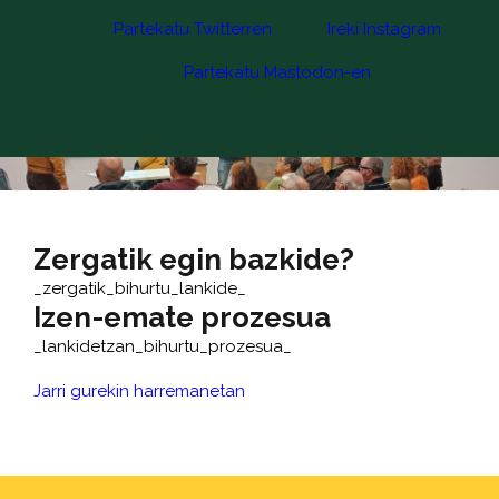
Partekatu Twitterren
Ireki Instagram
Partekatu Mastodon-en
Zergatik egin bazkide?
_zergatik_bihurtu_lankide_
Izen-emate prozesua
_lankidetzan_bihurtu_prozesua_
Jarri gurekin harremanetan