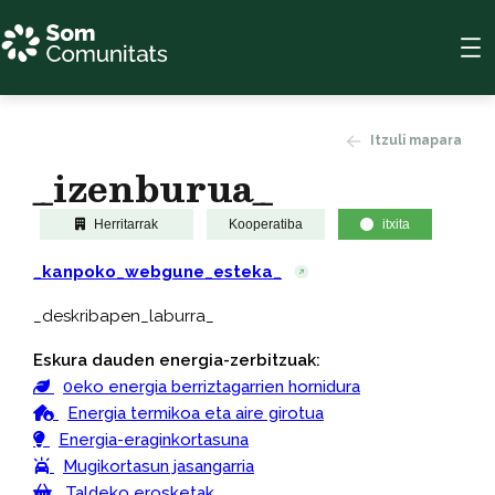
Itzuli mapara
_izenburua_
Herritarrak
Kooperatiba
itxita
_kanpoko_webgune_esteka_
_deskribapen_laburra_
Eskura dauden energia-zerbitzuak:
0eko energia berriztagarrien hornidura
Energia termikoa eta aire girotua
Energia-eraginkortasuna
Mugikortasun jasangarria
Taldeko erosketak