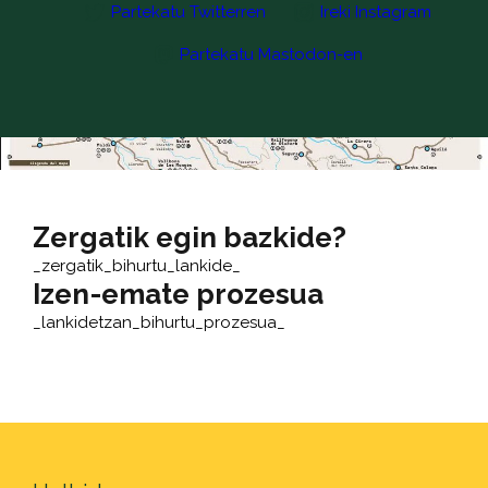
Partekatu Twitterren
Ireki Instagram
Partekatu Mastodon-en
Zergatik egin bazkide?
_zergatik_bihurtu_lankide_
Izen-emate prozesua
_lankidetzan_bihurtu_prozesua_