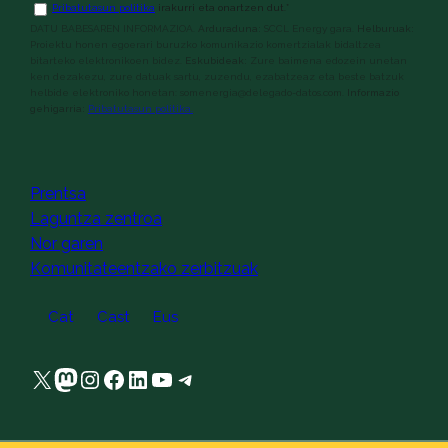
Baldintzak
*
Pribatutasun politika
irakurri eta onartzen dut.
*
DATU BABESAREN INFORMAZIOA.
Arduraduna:
SCCL Energy gara.
Helburuak:
Proiektu honen egoerari buruzko komunikazio komertzialak bidaltzea
bitarteko elektronikoen bidez.
Eskubideak:
Zure baimena edozein unetan
ken dezakezu, zure datuak sartu, zuzendu, ezabatzeaz eta beste batzuk
helbide elektroniko honetan: somenergia@delegado-datos.com.
Informazio
gehigarria:
Pribatutasun politika.
captcha
Prentsa
Laguntza zentroa
Nor garen
Komunitateentzako zerbitzuak
Cat
Cast
Eus
X
Mastodon
Instagram
Facebook
LinkedIn
YouTube
Telegram