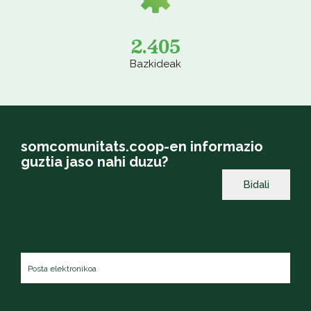
2.405
Bazkideak
somcomunitats.coop-en informazio
guztia jaso nahi duzu?
Posta
elektronikoa
*