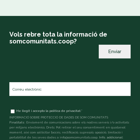
productes o serveis (d’energia, d’instal·lacions
solars, de cotxe elèctric, etc.).
Vols rebre tota la informació de
somcomunitats.coop?
Correu
electrònic
*
Terms
He llegit i accepto la
política de privacitat
.
*
and
INFORMACIÓ SOBRE PROTECCIÓ DE DADES DE SOM COMUNITATS
conditions
*
Finalitats:
Enviament de comunicacions sobre els nostres serveis i/o activitats
per mitjans electrònics. Drets: Pot retirar el seu consentiment en qualsevol
moment, així com sol·licitar l’accés, rectificació, supressió, oposició, limitació i
portabilitat de les seves dades a info@somcomunitats.coop.
Info. addicional: