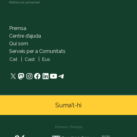
Política de privacitat
.
captcha
Premsa
Centre d’ajuda
Qui som
Serveis per a Comunitats
Cat
Cast
Eus
X
Mastodon
Instagram
Facebook
LinkedIn
YouTube
Telegram
Suma’t-hi
Promou i finança