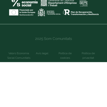
2025 Som Comunitats
Valors Economia
Avís legal
Poíltica de
Política de
Social Comunitats
cookies
privacitat