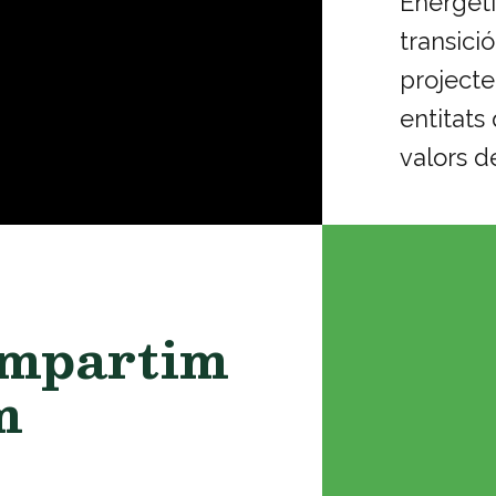
Energèti
transici
projecte
entitats
valors 
ompartim
m