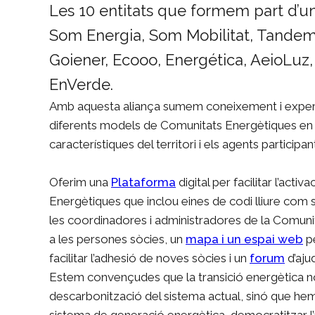
Les 10 entitats que formem part d’u
Som Energia, Som Mobilitat, Tandem 
Goiener, Ecooo, Energética, AeioLuz,
EnVerde.
Amb aquesta aliança sumem coneixement i exper
diferents models de Comunitats Energètiques en 
característiques del territori i els agents participan
Oferim una
Plataforma
digital per facilitar l’acti
Energètiques que inclou eines de codi lliure com
les coordinadores i administradores de la Comuni
a les persones sòcies, un
mapa i un espai web
pe
facilitar l’adhesió de noves sòcies i un
forum
d’aju
Estem convençudes que la transició energètica n
descarbonització del sistema actual, sinó que hem
sistema de generació energètica, democratitzar l’