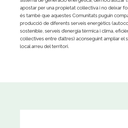
apostar per una propietat col·lectiva i no deixar f
és també que aquestes Comunitats puguin compartir
producció de diferents serveis energètics (autocon
sostenible, serveis d’energia tèrmica i clima, efic
col·lectives entre d’altres) aconseguint ampliar el
local arreu del territori.