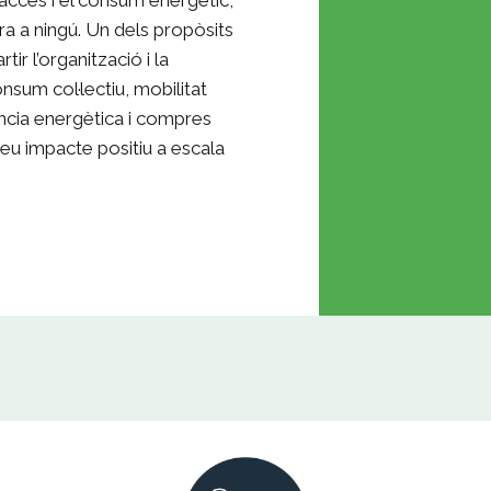
ora a ningú. Un dels propòsits
 l’organització i la
sum col·lectiu, mobilitat
iència energètica i compres
 seu impacte positiu a escala