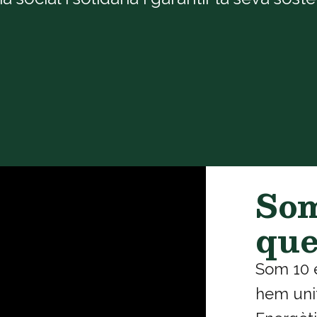
Som
qu
Som 10 e
hem uni