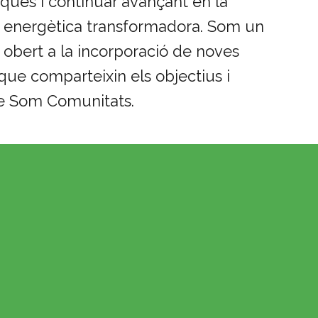
ques i continuar avançant en la
ó energètica transformadora. Som un
 obert a la incorporació de noves
 que comparteixin els objectius i
de Som Comunitats.