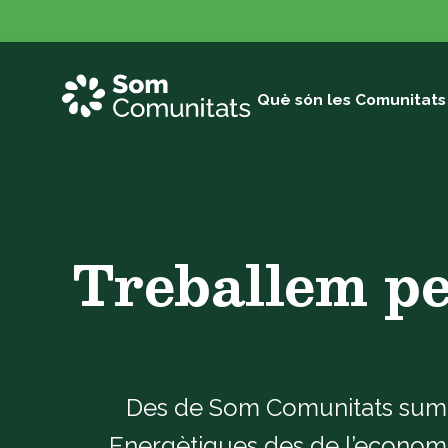
Vés
al
contingut
Què són les Comunitats
Treballem pe
Des de Som Comunitats sumem
Energètiques des de l’economia s