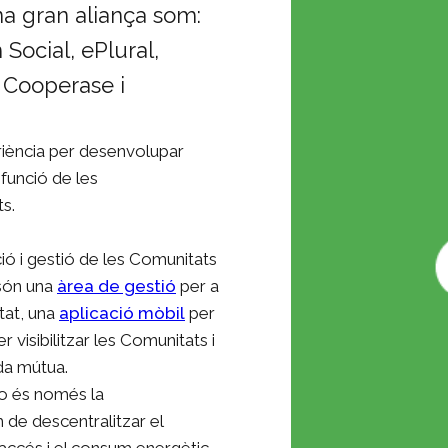
na gran aliança som:
Social, ePlural,
 Cooperase i
iència per desenvolupar
funció de les
ts.
vació i gestió de les Comunitats
 són una
àrea de gestió
per a
tat, una
aplicació mòbil
per
r visibilitzar les Comunitats i
da mútua.
o és només la
 de descentralitzar el
accés i el consum energètic,