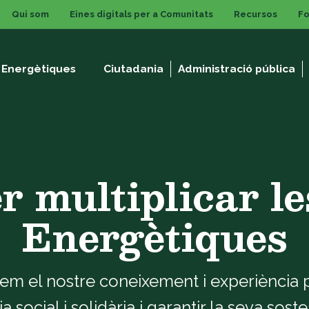
Qui som
Eines digitals per a Comunitats
Recursos
F
 Energètiques
Ciutadania
Administració pública
r multiplicar l
Energètiques
 el nostre coneixement i experiència pe
ocial i solidària i garantir la seva sosten