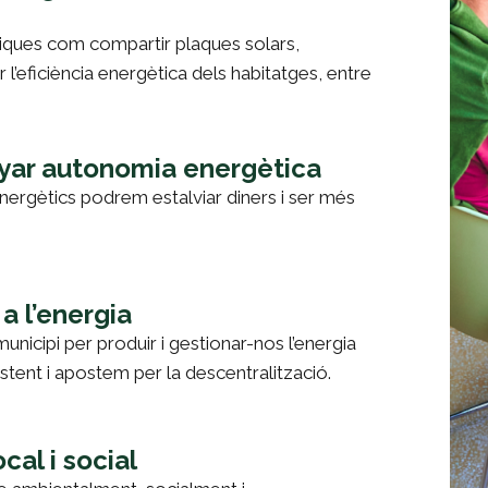
tiques com compartir plaques solars,
r l’eficiència energètica dels habitatges, entre
anyar autonomia energètica
energètics podrem estalviar diners i ser més
a l’energia
nicipi per produir i gestionar-nos l’energia
stent i apostem per la descentralització.
cal i social