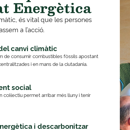
t Energètica
màtic, és vital que les persones
ssem a l’acció.
del canvi climàtic
m de consumir combustibles fòssils apostant
entralitzades i en mans de la ciutadania.
ent social
 col·lectiu permet arribar més lluny i tenir
energètica i descarbonitzar