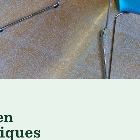
en
iques