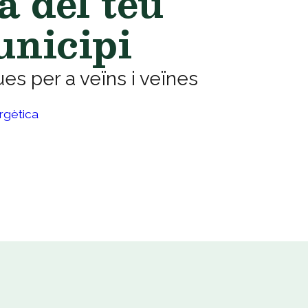
a del teu
unicipi
s per a veïns i veïnes
rgètica