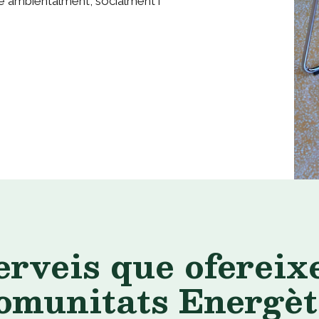
ble ambientalment, socialment i
erveis que ofereix
Comunitats Energèt