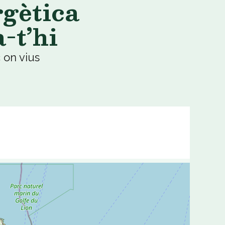
gètica
-t’hi
 on vius