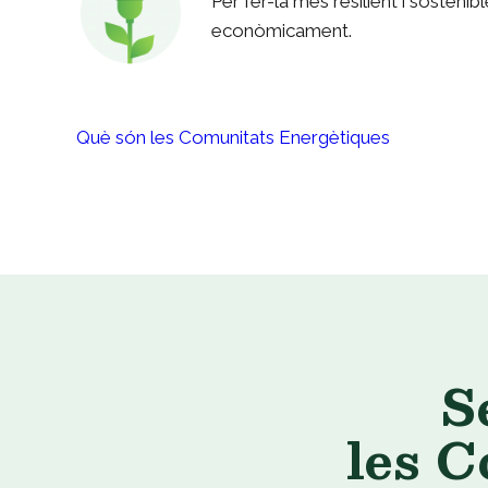
Per fer-la més resilient i sosteni
econòmicament.
Què són les Comunitats Energètiques
S
les 