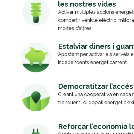
les nostres vides
Activar múltiples accions energè
compartir vehicle elèctric, millora
moltes d’altres.
Estalviar diners i gu
Apostant per activar els serveis 
independents energèticament.
Democratitzar l’accés 
Creant una cooperativa en cada mu
trenquem l’oligopoli energètic exi
Reforçar l’economia lo