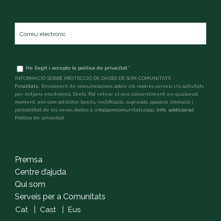
Correu
electrònic
*
Terms
He llegit i accepto la
política de privacitat
.
*
and
INFORMACIÓ SOBRE PROTECCIÓ DE DADES DE SOM COMUNITATS
conditions
*
Finalitats:
Enviament de comunicacions sobre els nostres serveis i/o activitats
per mitjans electrònics. Drets: Pot retirar el seu consentiment en qualsevol
moment, així com sol·licitar l’accés, rectificació, supressió, oposició, limitació i
portabilitat de les seves dades a info@somcomunitats.coop.
Info. addicional:
Política de privacitat
.
captcha
Premsa
Centre d’ajuda
Qui som
Serveis per a Comunitats
Cat
Cast
Eus