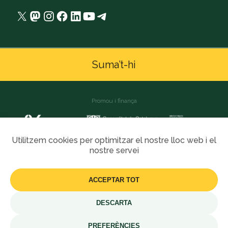
X
Mastodon
Instagram
Facebook
LinkedIn
YouTube
Telegram
Suma’t-hi
Promou i finança
Utilitzem cookies per optimitzar el nostre lloc web i el
nostre servei
ACCEPTAR TOT
2025 Som Comunitats
DESCARTA
PREFERÈNCIES