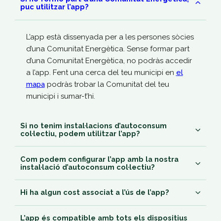
puc utilitzar l’app?
L’app està dissenyada per a les persones sòcies
d’una Comunitat Energètica. Sense formar part
d’una Comunitat Energètica, no podràs accedir
a l’app. Fent una cerca del teu municipi en
el
mapa
podràs trobar la Comunitat del teu
municipi i sumar-t’hi.
Si no tenim instal·lacions d’autoconsum
col·lectiu, podem utilitzar l’app?
Com podem configurar l’app amb la nostra
Sí, podreu accedir a la part de gestió societària
instal·lació d’autoconsum col·lectiu?
però les funcionalitats relacionades amb
l’autoconsum i la monitorització no estaran
Hi ha algun cost associat a l’ús de l’app?
Amb l’ajuda de la vostra
Coordinadora
i/o
disponibles.
administradora de la Comunitat Energètica
L’app és compatible amb tots els dispositius
podreu entrar a l’
Àrea de Gestió
de Som