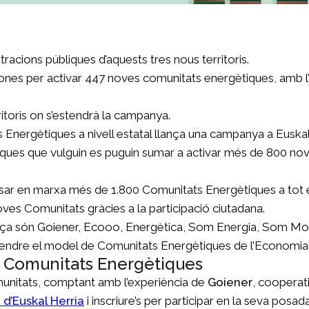
racions públiques d’aquests tres nous territoris.
ones per activar 447 noves comunitats energètiques, amb l’
ritoris on s’estendrà la campanya.
Energètiques a nivell estatal llança una campanya a Euskal H
úbliques que vulguin es puguin sumar a activar més de 800 
ar en marxa més de 1.800 Comunitats Energètiques a tot el p
oves Comunitats gràcies a la participació ciutadana.
ça són Goiener, Ecooo, Energètica, Som Energia, Som Mobil
dre el model de Comunitats Energètiques de l’Economia Soci
es Comunitats Energètiques
omunitats, comptant amb l’experiència de
Goiener
, cooperati
 d’Euskal Herria
i inscriure’s per participar en la seva posa