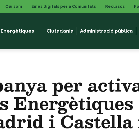
Qui som
Eines digitals per a Comunitats
Recursos
F
 Energètiques
Ciutadania
Administració pública
anya per activa
s Energètiques 
drid i Castella 