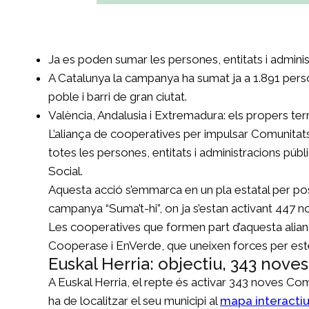
Ja es poden sumar les persones, entitats i administ
A Catalunya la campanya ha sumat ja a 1.891 pers
poble i barri de gran ciutat.
València, Andalusia i Extremadura: els propers ter
L’aliança de cooperatives per impulsar Comunitats 
totes les persones, entitats i administracions p
Social.
Aquesta acció s’emmarca en un pla estatal per pos
campanya “Suma’t-hi”, on ja s’estan activant 447 n
Les cooperatives que formen part d’aquesta alian
Cooperase i EnVerde, que uneixen forces per esten
Euskal Herria: objectiu, 343 nov
A Euskal Herria, el repte és activar 343 noves C
ha de localitzar el seu municipi al
mapa interactiu