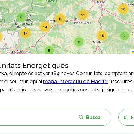
unitats Energètiques
anxa, el repte és activar 184 noves Comunitats, comptant a
r el seu municipi al
mapa interactiu de Madrid
i inscriure
rticipació i els serveis energètics desitjats, ja siguin de 