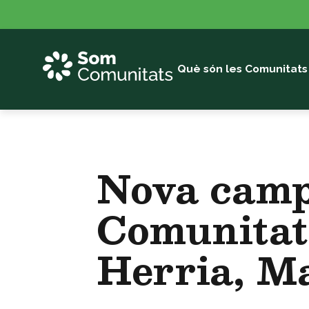
Vés
al
contingut
Què són les Comunitats
Nova camp
Comunitat
Herria, Ma