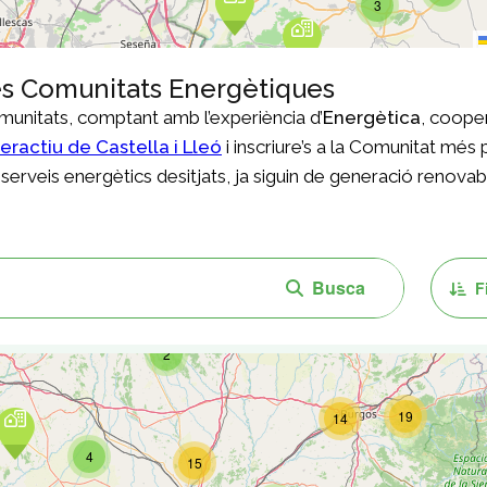
ves Comunitats Energètiques
omunitats, comptant amb l’experiència d’
Energètica
, cooper
eractiu de Castella i Lleó
i inscriure’s a la Comunitat més
s serveis energètics desitjats, ja siguin de generació renovab