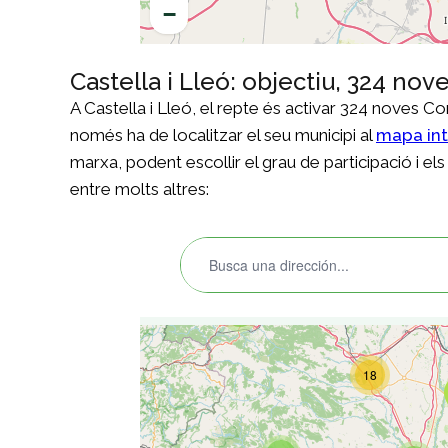
Castella i Lleó: objectiu, 324 no
A Castella i Lleó, el repte és activar 324 noves C
només ha de localitzar el seu municipi al
mapa int
marxa, podent escollir el grau de participació i el
entre molts altres: