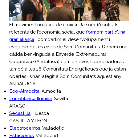
El moviment no para de créixer! Ja som 10 entitats
referents de l’economia social que
formem part d’una
gran aliança
i compartim el desenvolupament i
evolució de les eines de Som Comunitats. Donem una
càlida benvinguda a
Enverde
(Extremadura) i
Cooperase
(Andalusia) com a noves Coordinadores, i
també a les 26 Comunitats Energètiques que ja estan
obertes i s’han afegit a Som Comunitats aquest any:
ANDALUCÍA
Eco-Almocita
, Almocita
Torreblanca Ilumina
, Sevilla
ARAGÓ
Secastilla
, Huesca
CASTILLA Y LEÓN
Electrocerros
, Valladolid
Estaciones
, Valladolid