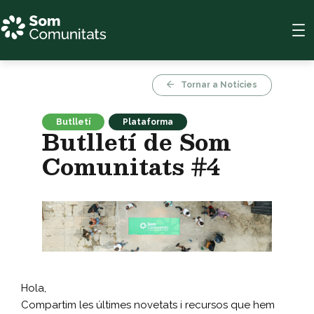
Vés
al
contingut
Tornar a Notícies
Butlletí
Plataforma
Butlletí de Som
Comunitats #4
Hola,
Compartim les últimes novetats i recursos que hem