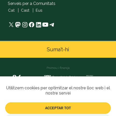
Serveis per a Comunitats
Cat
Cast
Eus
X
Mastodon
Instagram
Facebook
LinkedIn
YouTube
Telegram
Suma’t-hi
Promou i finança
Utilitzem cookies per optimitzar el nostre lloc web i el
nostre servei
ACCEPTAR TOT