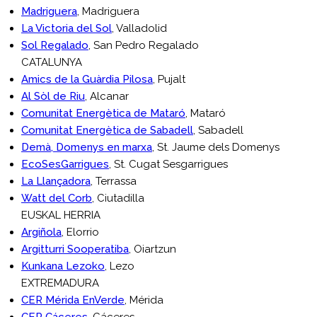
Madriguera
, Madriguera
La Victoria del Sol
, Valladolid
Sol Regalado
, San Pedro Regalado
CATALUNYA
Amics de la Guàrdia Pilosa
, Pujalt
Al Sòl de Riu
, Alcanar
Comunitat Energètica de Mataró
, Mataró
Comunitat Energètica de Sabadell
, Sabadell
Demà, Domenys en marxa
, St. Jaume dels Domenys
EcoSesGarrigues
, St. Cugat Sesgarrigues
La Llançadora
, Terrassa
Watt del Corb
, Ciutadilla
EUSKAL HERRIA
Argiñola
, Elorrio
Argitturri Sooperatiba
, Oiartzun
Kunkana Lezoko
, Lezo
EXTREMADURA
CER Mérida EnVerde
, Mérida