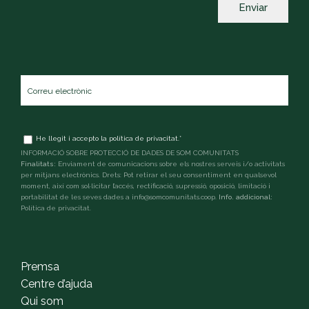
Correu
electrònic
*
Terms
He llegit i accepto la
política de privacitat
.
*
and
INFORMACIÓ SOBRE PROTECCIÓ DE DADES DE SOM COMUNITATS
conditions
*
Finalitats:
Enviament de comunicacions sobre els nostres serveis i/o activitats
per mitjans electrònics. Drets: Pot retirar el seu consentiment en qualsevol
moment, així com sol·licitar l’accés, rectificació, supressió, oposició, limitació i
portabilitat de les seves dades a info@somcomunitats.coop.
Info. addicional:
Política de privacitat
.
captcha
Premsa
Centre d’ajuda
Qui som