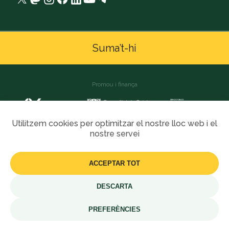
Suma’t-hi
Promou i finança
Utilitzem cookies per optimitzar el nostre lloc web i el
nostre servei
ACCEPTAR TOT
2025 Som Comunitats
DESCARTA
PREFERÈNCIES
Valors Economia
Avís legal
Poíltica de
Política de
Social Comunitats
cookies
privacitat