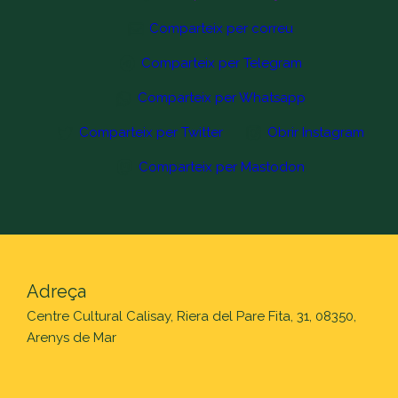
Comparteix per correu
Comparteix per Telegram
Comparteix per Whatsapp
Comparteix per Twitter
Obrir Instagram
Comparteix per Mastodon
Adreça
Centre Cultural Calisay, Riera del Pare Fita, 31, 08350,
Arenys de Mar