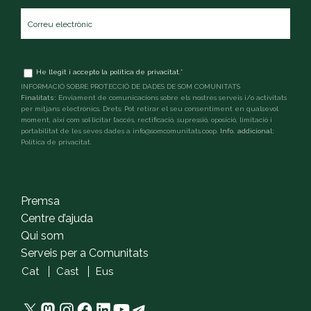
Correu
electrònic
*
Terms
He llegit i accepto la
política de privacitat
.
*
and
INFORMACIÓ SOBRE PROTECCIÓ DE DADES DE SOM COMUNITATS
conditions
*
Finalitats:
Enviament de comunicacions sobre els nostres serveis i/o activitats
per mitjans electrònics. Drets: Pot retirar el seu consentiment en qualsevol
moment, així com sol·licitar l’accés, rectificació, supressió, oposició, limitació i
portabilitat de les seves dades a info@somcomunitats.coop.
Info. addicional:
Política de privacitat
.
captcha
Premsa
Centre d’ajuda
Qui som
Serveis per a Comunitats
Cat
Cast
Eus
X
Mastodon
Instagram
Facebook
LinkedIn
YouTube
Telegram