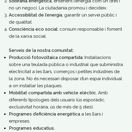
Sobirania energètica
, entenent l’energia com un dret i
no un negoci. La ciutadania promou i decideix.
Accessibilitat de l’energia
, garantir un servei públic i
de qualitat.
Consciència eco social:
consum responsable i foment
de la xarxa social.
Serveis de la nostra comunitat:
Producció fotovoltaica compartida:
Instal·lacions
sobre una teulada pública o industrial que subministra
electricitat a les llars, comerços i petites indústries de
la zona. No és necessari disposar d’un espai individual
a on instal·lar les plaques.
Mobilitat compartida amb vehicle elèctric.
Amb
diferents tipologies dels usuaris (ús esporàdic,
exclusivitat horària, ús de més de 5 dies).
Programes d’eficiència energètica
a les llars i
empreses.
Programes educatius.