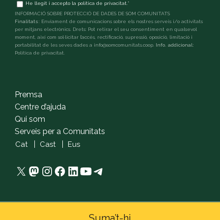
Terms
He llegit i accepto la
política de privacitat
.
*
and
INFORMACIÓ SOBRE PROTECCIÓ DE DADES DE SOM COMUNITATS
conditions
*
Finalitats:
Enviament de comunicacions sobre els nostres serveis i/o activitats
per mitjans electrònics. Drets: Pot retirar el seu consentiment en qualsevol
moment, així com sol·licitar l’accés, rectificació, supressió, oposició, limitació i
portabilitat de les seves dades a info@somcomunitats.coop.
Info. addicional:
Política de privacitat
.
captcha
Premsa
Centre d’ajuda
Qui som
Serveis per a Comunitats
Cat
Cast
Eus
X
Mastodon
Instagram
Facebook
LinkedIn
YouTube
Telegram
Suma’t-hi