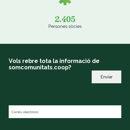
2.405
Persones sòcies
Vols rebre tota la informació de
somcomunitats.coop?
Correu
electrònic
*