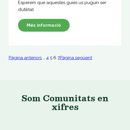
Esperem que aquestes guies us puguin ser
d’utilitat.
Més informació
Pàgina anterior
1
…
4
5
6
7
Pàgina següent
Som Comunitats en
xifres