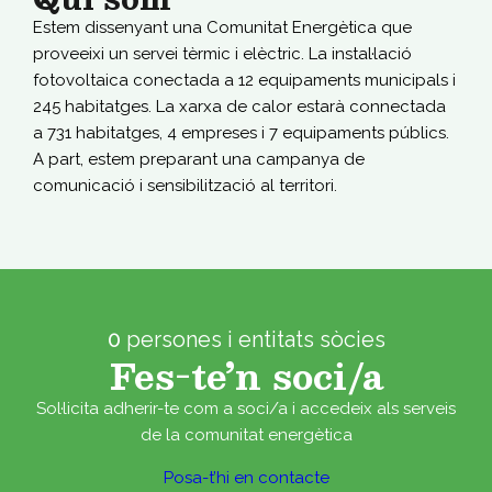
Estem dissenyant una Comunitat Energètica que
proveeixi un servei tèrmic i elèctric. La instal·lació
fotovoltaica conectada a 12 equipaments municipals i
245 habitatges. La xarxa de calor estarà connectada
a 731 habitatges, 4 empreses i 7 equipaments públics.
A part, estem preparant una campanya de
comunicació i sensibilització al territori.
0
persones i entitats sòcies
Fes-te’n soci/a
Sol·licita adherir-te com a soci/a i accedeix als serveis
de la comunitat energètica
Posa-t’hi en contacte