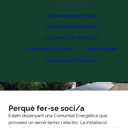
Comparteix enllaç
Comparteix per correu
Comparteix per Telegram
Comparteix per Whatsapp
Comparteix per Twitter
Obrir Instagram
Comparteix per Mastodon
Perquè fer-se soci/a
Estem dissenyant una Comunitat Energètica que
proveeixi un servei tèrmic i elèctric. La instal·lació