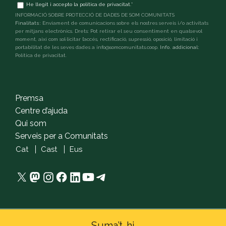
Terms
He llegit i accepto la
política de privacitat
.
*
and
INFORMACIÓ SOBRE PROTECCIÓ DE DADES DE SOM COMUNITATS
conditions
*
Finalitats:
Enviament de comunicacions sobre els nostres serveis i/o activitats
per mitjans electrònics. Drets: Pot retirar el seu consentiment en qualsevol
moment, així com sol·licitar l’accés, rectificació, supressió, oposició, limitació i
portabilitat de les seves dades a info@somcomunitats.coop.
Info. addicional:
Política de privacitat
.
captcha
Premsa
Centre d’ajuda
Qui som
Serveis per a Comunitats
Cat
Cast
Eus
X
Mastodon
Instagram
Facebook
LinkedIn
YouTube
Telegram
Suma’t-hi