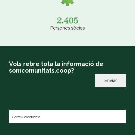
2.405
Persones sòcies
Vols rebre tota la informació de
somcomunitats.coop?
Correu
electrònic
*