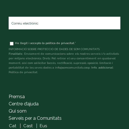
Correu
electrònic
*
Terms
He llegit i accepto la
política de privacitat
.
*
and
INFORMACIÓ SOBRE PROTECCIÓ DE DADES DE SOM COMUNITATS
conditions
*
Finalitats:
Enviament de comunicacions sobre els nostres serveis i/o activitats
per mitjans electrònics. Drets: Pot retirar el seu consentiment en qualsevol
moment, així com sol·licitar l’accés, rectificació, supressió, oposició, limitació i
portabilitat de les seves dades a info@somcomunitats.coop.
Info. addicional:
Política de privacitat
.
captcha
Premsa
Centre d’ajuda
Qui som
Serveis per a Comunitats
Cat
Cast
Eus