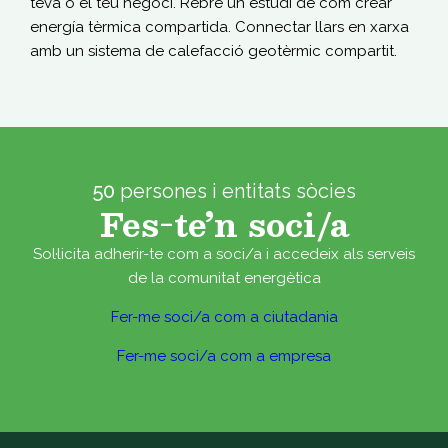
teva o el teu negoci. Rebre un estudi de com crear
energía tèrmica compartida. Connectar llars en xarxa
amb un sistema de calefacció geotèrmic compartit.
50
persones i entitats sòcies
Fes-te’n soci/a
Sol·licita adherir-te com a soci/a i accedeix als serveis
de la comunitat energètica
Fer-me soci/a com a ciutadania
Fer-me soci/a com a empresa