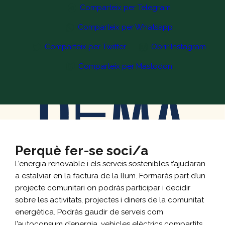
Comparteix per Telegram
Comparteix per Whatsapp
Comparteix per Twitter
Obrir Instagram
Comparteix per Mastodon
Perquè fer-se soci/a
L’energia renovable i els serveis sostenibles t’ajudaran
a estalviar en la factura de la llum. Formaràs part d’un
projecte comunitari on podràs participar i decidir
sobre les activitats, projectes i diners de la comunitat
energètica. Podràs gaudir de serveis com
l’autoconsum d’energia, vehicles elèctrics compartits,