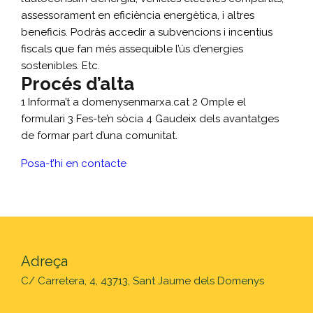
assessorament en eficiència energètica, i altres
beneficis. Podràs accedir a subvencions i incentius
fiscals que fan més assequible l’ús d’energies
sostenibles. Etc.
Procés d’alta
1 Informa’t a domenysenmarxa.cat 2 Omple el
formulari 3 Fes-te’n sòcia 4 Gaudeix dels avantatges
de formar part d’una comunitat.
Posa-t’hi en contacte
Adreça
C/ Carretera, 4, 43713, Sant Jaume dels Domenys